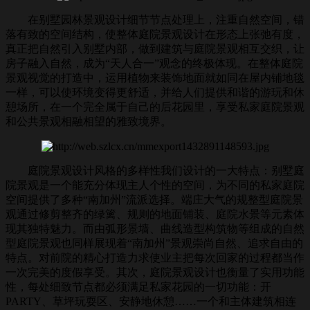
在别墅园林景观设计细节节点处理上，注重自然空间，错
落有致的空间结构，使整体庭院景观设计在形态上张弛有度，
真正把自然引入别墅内部，做到建筑与庭院景观相互交织，让
房子融入自然，成为“天人合一”观念的终极体现。在整体庭院
景观视觉的打造中，运用植物来装饰地面就如同在屋内铺地毯
一样，可以使环境变得更舒适，并给人们提供和谐的游玩和休
憩场所，在一个完全属于自己的后花园里，享受私家庭院景观
和公共景观相融相望的雅致境界。
庭院景观设计风格的多样性我们设计的一大特点：别墅庭
院景观是一个能充分体现主人个性的空间，为不同的私家庭院
空间提供了多种“南加州”流派选择。端庄大气的规整型庭院景
观通过修剪整齐的绿篱、规则的地面铺装、庭院水景等元素体
现其独特魅力。而由弧形景墙、曲线造型构筑物等组成的自然
型庭院景观也同样展现着“南加州”景观崇尚自然、追求自由的
特点。对前院的精心打造力求使业主把每次回家的过程都当作
一次完美的度假享受。其次，庭院景观设计也衡量了实用功能
性，每处细致节点都必须满足私家花园的一切功能：开
PARTY、草坪玩耍区、安静地休憩……一个和主体建筑相连