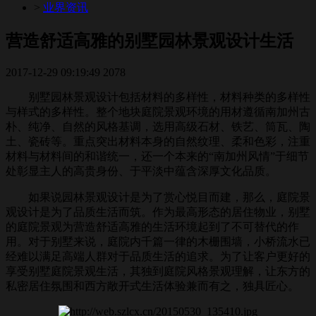
>
业界资讯
营造舒适高雅的别墅园林景观设计生活
2017-12-29 09:19:49
2078
别墅园林景观设计包括材料的多样性，材料种类的多样性
与样式的多样性。整个地块庭院景观环境的用材遵循南加州古
朴、纯净、自然的风格基调，选用高级石材、铁艺、筒瓦、陶
土、瓷砖等。重点突出材料本身的自然纹理、柔和色彩，注重
材料与材料间的和谐统一，还一个本来的“南加州风情”于细节
处彰显主人的高贵身份、于平淡中蕴含深厚文化品质。
如果说园林景观设计是为了赏心悦目而建，那么，庭院景
观设计是为了品质生活而筑。作为最高形态的居住物业，别墅
的庭院景观为营造舒适高雅的生活环境起到了不可替代的作
用。对于别墅来说，庭院内千篇一律的木栅围墙，小桥流水已
经难以满足高端人群对于品质生活的追求。为了让客户更好的
享受别墅庭院景观生活，其独到庭院风格景观理解，让东方的
私密居住氛围和西方敞开式生活体验兼而有之，独具匠心。