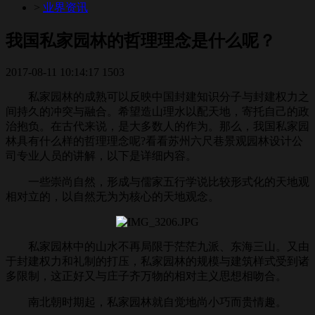
>
业界资讯
我国私家园林的哲理理念是什么呢？
2017-08-11 10:14:17
1503
私家园林的成熟可以反映中国封建知识分子与封建权力之
间持久的冲突与融合。希望造山理水以配天地，寄托自己的政
治抱负。在古代来说，是大多数人的作为。那么，我国私家园
林具有什么样的哲理理念呢?看看苏州六尺巷景观园林设计公
司专业人员的讲解，以下是详细内容。
一些崇尚自然，形成与儒家五行学说比较形式化的天地观
相对立的，以自然无为为核心的天地观念。
私家园林中的山水不再局限于茫茫九派、东海三山。又由
于封建权力和礼制的打压，私家园林的规模与建筑样式受到诸
多限制，这正好又与庄子齐万物的相对主义思想相吻合。
南北朝时期起，私家园林就自觉地尚小巧而贵情趣。