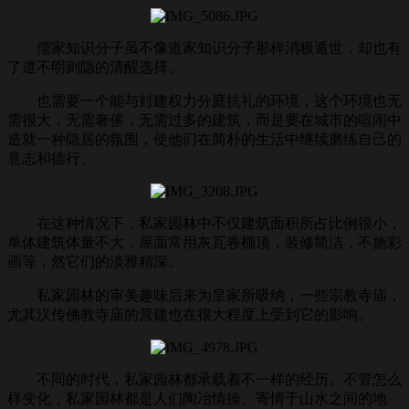
儒家知识分子虽不像道家知识分子那样消极遁世，却也有
了道不明则隐的清醒选择。
也需要一个能与封建权力分庭抗礼的环境，这个环境也无
需很大，无需奢侈，无需过多的建筑，而是要在城市的喧闹中
造就一种隐居的氛围，使他们在简朴的生活中继续磨练自己的
意志和德行。
在这种情况下，私家园林中不仅建筑面积所占比例很小，
单体建筑体量不大，屋面常用灰瓦卷棚顶，装修简洁，不施彩
画等，然它们的淡雅精深。
私家园林的审美趣味后来为皇家所吸纳，一些宗教寺庙，
尤其汉传佛教寺庙的营建也在很大程度上受到它的影响。
不同的时代，私家园林都承载着不一样的经历。不管怎么
样变化，私家园林都是人们陶冶情操、寄情于山水之间的地