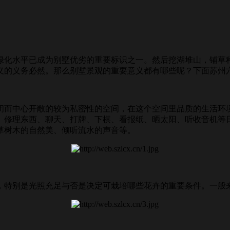
化水平已成为别墅优劣的重要标识之一。然后挖湖堆山，铺草种
义的义务必然。那么别墅景观的重要意义都有哪些呢？下面苏州
中心开敞的较为私密性的空间，在这个空间里品质的生活环境
、修理东西、聊天、打牌、下棋、看报纸、晒太阳、听收音机等
草树木的自然美、倾听流水的声音等。
特别是光照充足与否是决定可栽培哪些花卉的重要条件。一般来