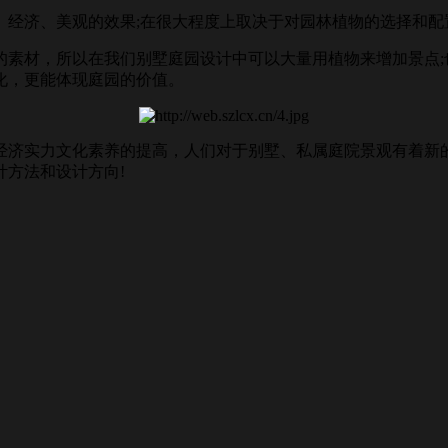
济、美观的效果;在很大程度上取决于对园林植物的选择和配
材，所以在我们别墅庭园设计中可以大量用植物来增加景点;
化，更能体现庭园的价值。
济实力文化素养的提高，人们对于别墅、私属庭院景观有着新的
方法和设计方向!