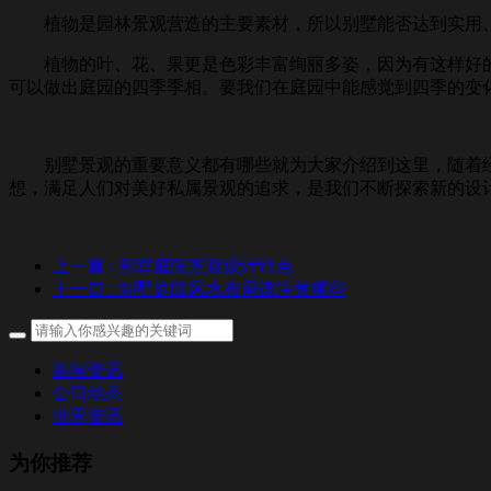
植物是园林景观营造的主要素材，所以别墅能否达到实用、经
植物的叶、花、果更是色彩丰富绚丽多姿，因为有这样好的素
可以做出庭园的四季季相。要我们在庭园中能感觉到四季的变
别墅景观的重要意义都有哪些就为大家介绍到这里，随着经
想，满足人们对美好私属景观的追求，是我们不断探索新的设计
上一篇
: 别墅庭院景观设计特点
下一篇
: 别墅庭院风水布局该注意哪些
新闻资讯
公司动态
业界资讯
为你推荐