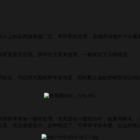
计上的应用越来越广泛。草坪草的运用，是城市绿地中十分重要
背景形式出现。草坪作主景来使用，一般有以下几种情况。
特点，可以用大面积草坪来布置，同时配上远处的树群加以对比
用草坪来做一般性处理。尤其是在小庭院当中，如果用树木、小
太高，而且难度较大。这种情况下，可用草坪来布置，以达到简