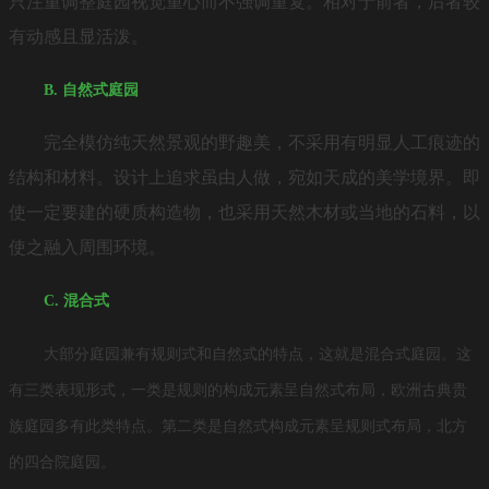
只注重调整庭园视觉重心而不强调重复。相对于前者，后者较
有动感且显活泼。
B. 自然式庭园
完全模仿纯天然景观的野趣美，不采用有明显人工痕迹的
结构和材料。设计上追求虽由人做，宛如天成的美学境界。即
使一定要建的硬质构造物，也采用天然木材或当地的石料，以
使之融入周围环境。
C. 混合式
大部分庭园兼有规则式和自然式的特点，这就是混合式庭园。这
有三类表现形式，一类是规则的构成元素呈自然式布局，欧洲古典贵
族庭园多有此类特点。第二类是自然式构成元素呈规则式布局，
北方
的四合院庭园。