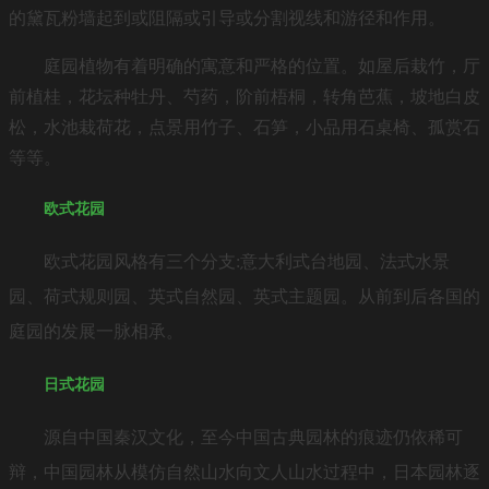
的黛瓦粉墙起到或阻隔或引导或分割视线和游径和作用。
庭园植物有着明确的寓意和严格的位置。如屋后栽竹，厅
前植桂，花坛种牡丹、芍药，阶前梧桐，转角芭蕉，坡地白皮
松，水池栽荷花，点景用竹子、石笋，小品用石桌椅、孤赏石
等等。
欧式花园
欧式花园风格有三个分支:意大利式台地园、法式水景
园、荷式规则园、英式自然园、英式主题园。从前到后各国的
庭园的发展一脉相承。
日式花园
源自中国秦汉文化，至今中国古典园林的痕迹仍依稀可
辩，中国园林从模仿自然山水向文人山水过程中，日本园林逐