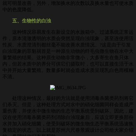
就可明显改善，另外，增加换水的次数以及换水量也可使水质
中的色度降低。
五、生物性的白浊
这种情况容易发生在新设立的水族箱中。过滤系统正常运
作，原本清澈透明的水质会突然呈现白浊现象，甚至连使用活
性炭、水质澄清剂都丝毫不能改善水质情况。?这是由于引发
白浊现象的罪魁祸首是一种原生动物的纤毛虫微生物在水中大
量繁殖的结果。这种原生动物非常微小，大多寄生在鱼只体
内，但若水质中的养分可供它们摄取时，也可以直接生活于水
中并开始大量繁殖。数量多时就会造成水质呈现乳白色而模糊
不清。
处理这种情况，最好的方法就是使用消毒杀菌类药剂将它
们杀灭。但是，这种处理方式对水中的硝化细菌同样会造成严
重伤害，并使水中微生物的生态平衡系统受到破坏。因此，建
议在使用消毒杀菌类药剂消除白浊现象后，应该立即更换部份
水并加入硝化细菌，使受到破坏的微生物生态平衡系统迅速恢
复稳定的状态。以上就是苏州六尺巷景观设计公司给大家介绍