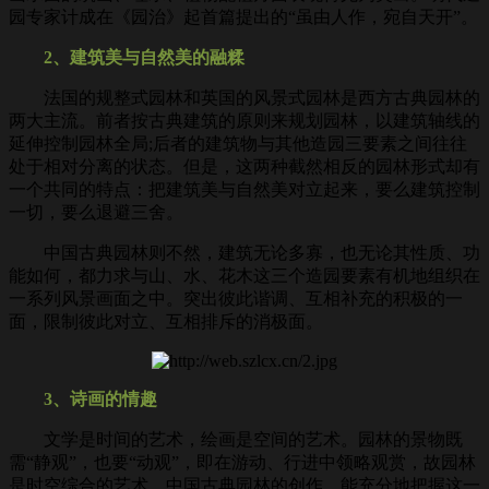
园专家计成在《园治》起首篇提出的“虽由人作，宛自天开”。
2、建筑美与自然美的融糅
法国的规整式园林和英国的风景式园林是西方古典园林的
两大主流。前者按古典建筑的原则来规划园林，以建筑轴线的
延伸控制园林全局;后者的建筑物与其他造园三要素之间往往
处于相对分离的状态。但是，这两种截然相反的园林形式却有
一个共同的特点：把建筑美与自然美对立起来，要么建筑控制
一切，要么退避三舍。
中国古典园林则不然，建筑无论多寡，也无论其性质、功
能如何，都力求与山、水、花木这三个造园要素有机地组织在
一系列风景画面之中。突出彼此谐调、互相补充的积极的一
面，限制彼此对立、互相排斥的消极面。
3、诗画的情趣
文学是时间的艺术，绘画是空间的艺术。园林的景物既
需“静观”，也要“动观”，即在游动、行进中领略观赏，故园林
是时空综合的艺术。中国古典园林的创作，能充分地把握这一