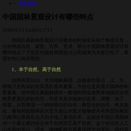
>
业界资讯
中国园林景观设计有哪些特点
2018-01-13 13:44:52
1713
我国古典园林景观设计在建造的时候会从四个角度出发，
分别考虑自然、建筑、古风、意境。那么中国园林景观设计有
哪些特点？下面苏州园林景观设计公司就来为大家介绍下，希
望对你们有所帮助。
1、本于自然、高于自然
自然风景以山、水为地貌基础，以植被作装点，山、水、
植物乃是构成自然风景的基本要素，当然也是风景式园林的构
景要素。但中国古典园林绝非一般地利用或者简单地模仿这些
构景要素的原始状态，而是有意识地加以改造、调整、加工、
剪裁，从而表现一个精练概括的自然、典型化的自然。惟其如
此，像颐和园那样的大型天然山水园才能够把具有典型性格的
江南湖山景观在北方的大地上复现出来。这就是中国古典园林
的一个最主要的特点本于自然而又高于自然。这个特点在人工
山水园的筑山、理水、植物配植方面表现得尤为突出。明代造