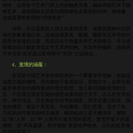
特性，运用各个艺术门类之间的触类旁通，融铸诗画艺术于园
林艺术，使得园林从总体到局部都包含着浓郁的诗、画情趣，
这就是通常所谓的“诗情画意”。
诗情，不仅是把前人诗文的某些境界、场景在园林中以具
体的形象复现出来，或者运用景名、匾额、楹联等文学手段对
园景作直接的点题，而且还在于借鉴文学艺术的章法、手法使
得规划设计颇多类似文学艺术的结构。沧浪亭的楹联：清风明
月本无价;近水遥山皆有情与“沧浪”之说暗合。
4、意境的涵蕴：
意境是中国艺术创作和欣赏的一个重要美学范畴，也就是
说把主观的感情、理念熔铸于客观生活、景物之中，从而引发
鉴赏者类似的感情激动和理念联想。游人获得园林意境的信
息，不仅通过视觉官能的感受或者借助于文字、古人的文学创
作、神话传说、历史典故等信号的感受，而且还通过听觉、嗅
觉的感受。诸如十里荷花、丹桂飘香、雨打芭蕉、流水丁冬，
乃至风动竹篁有如碎玉倾洒，柳浪松涛之若天籁清音，都能
以“味”人景，以“声”人景而引发意境的遐思。曹雪芹笔下的潇
湘馆，那“凤尾森森，龙吟细细”更是绘声绘色，点出此处意境
的浓郁蕴藉了。